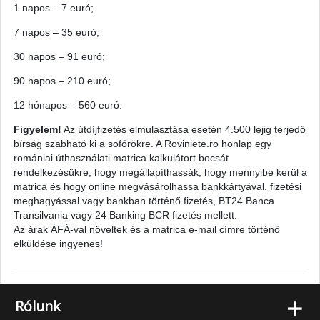
1 napos – 7 euró;
7 napos – 35 euró;
30 napos – 91 euró;
90 napos – 210 euró;
12 hónapos – 560 euró.
Figyelem!
Az útdíjfizetés elmulasztása esetén 4.500 lejig terjedő
bírság szabható ki a sofőrökre. A Roviniete.ro honlap egy
romániai úthasználati matrica kalkulátort bocsát
rendelkezésükre, hogy megállapíthassák, hogy mennyibe kerül a
matrica és hogy online megvásárolhassa bankkártyával, fizetési
meghagyással vagy bankban történő fizetés, BT24 Banca
Transilvania vagy 24 Banking BCR fizetés mellett.
Az árak ÁFÁ-val növeltek és a matrica e-mail címre történő
elküldése ingyenes!
+
Rólunk