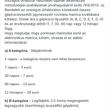
országos úthálózat használati díjának alkalmazási
metodológiai szabályainak jóváhagyásáról szóló 769/2010. sz.
Rendelet) az országos úthálózaton közlekedő összes
gépkocsivezetőt úgynevezett rovinieta matrica kiváltására
kötelezi. Ennek ára a gépkocsi típusától (A, B, C, D, E, F, G, H)
és az érvényességi időtől (1, 7, 30, 90 nap vagy 12 hónap)
függ.
Hogy megtudja, hogy pontosan mennyibe kerül az
elektronikus matrica, kérem, olvassa el az alábbi
információkat:
Gépjárművek
a) A kategória
-
1 napos - e kategória részére nem lehet beszerezni;
7 napos – 3 euró;
30 napos – 7 euró;
90 napos – 13 euró;
12
hónapos
– 28 euró.
Legfeljebb 3,5 tonna megengedett
b) B kategória
–
legnagyobb össztömegű áruszállító gépjármű;