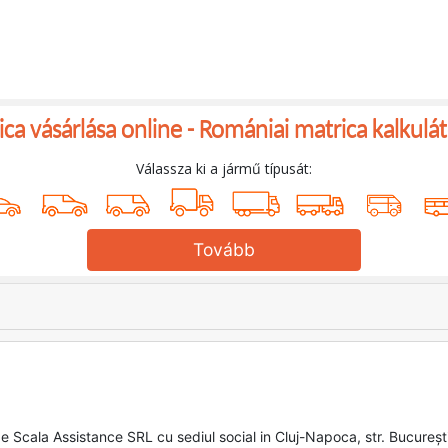
ca vásárlása online -
Romániai matrica kalkulát
Válassza ki a jármű típusát:
Tovább
de Scala Assistance SRL cu sediul social in Cluj-Napoca, str. București