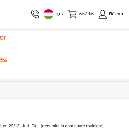
Vásárlás
Fiókom
HU
or
, nr. 29/13, Jud. Cluj (denumita in continuare roviniete).