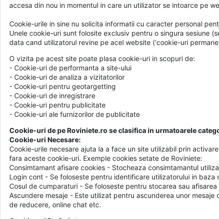
accesa din nou in momentul in care un utilizator se intoarce pe we
Cookie-urile in sine nu solicita informatii cu caracter personal pentru
Unele cookie-uri sunt folosite exclusiv pentru o singura sesiune (ses
data cand utilizatorul revine pe acel website (‘cookie-uri permanent
O vizita pe acest site poate plasa cookie-uri in scopuri de:
- Cookie-uri de performanta a site-ului
- Cookie-uri de analiza a vizitatorilor
- Cookie-uri pentru geotargetting
- Cookie-uri de inregistrare
- Cookie-uri pentru publicitate
- Cookie-uri ale furnizorilor de publicitate
Cookie-uri de pe Roviniete.ro se clasifica in urmatoarele catego
Cookie-uri Necesare:
Cookie-urile necesare ajuta la a face un site utilizabil prin activ
fara aceste cookie-uri. Exemple cookies setate de Roviniete:
Consimtamant afisare cookies - Stocheaza consimtamantul utilizat
Login cont - Se foloseste pentru identificare utilizatorului in baza 
Cosul de cumparaturi - Se foloseste pentru stocarea sau afisarea
Ascundere mesaje - Este utilizat pentru ascunderea unor mesaje cu
de reducere, online chat etc.