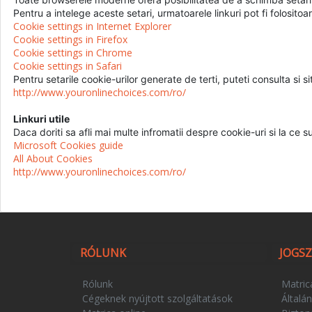
Pentru a intelege aceste setari, urmatoarele linkuri pot fi folositoar
Cookie settings in Internet Explorer
Cookie settings in Firefox
Cookie settings in Chrome
Cookie settings in Safari
Pentru setarile cookie-urilor generate de terti, puteti consulta si si
http://www.youronlinechoices.com/ro/
Linkuri utile
Daca doriti sa afli mai multe infromatii despre cookie-uri si la ce 
Microsoft Cookies guide
All About Cookies
http://www.youronlinechoices.com/ro/
RÓLUNK
JOGS
Rólunk
Matric
Cégeknek nyújtott szolgáltatások
Általán