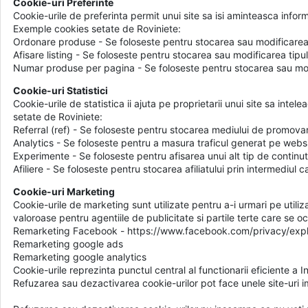
Cookie-uri Preferinte
Cookie-urile de preferinta permit unui site sa isi aminteasca info
Exemple cookies setate de Roviniete:
Ordonare produse - Se foloseste pentru stocarea sau modificarea 
Afisare listing - Se foloseste pentru stocarea sau modificarea tipul
Numar produse per pagina - Se foloseste pentru stocarea sau mod
Cookie-uri Statistici
Cookie-urile de statistica ii ajuta pe proprietarii unui site sa inte
setate de Roviniete:
Referral (ref) - Se foloseste pentru stocarea mediului de promovar
Analytics - Se foloseste pentru a masura traficul generat pe websit
Experimente - Se foloseste pentru afisarea unui alt tip de continut
Afiliere - Se foloseste pentru stocarea afiliatului prin intermediul c
Cookie-uri Marketing
Cookie-urile de marketing sunt utilizate pentru a-i urmari pe utilizat
valoroase pentru agentiile de publicitate si partile terte care se 
Remarketing Facebook - https://www.facebook.com/privacy/expl
Remarketing google ads
Remarketing google analytics
Cookie-urile reprezinta punctul central al functionarii eficiente a I
Refuzarea sau dezactivarea cookie-urilor pot face unele site-uri im