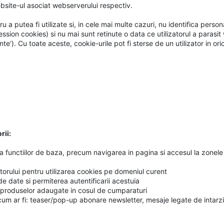
bsite-ul asociat webserverului respectiv.
 a putea fi utilizate si, in cele mai multe cazuri, nu identifica personal
sion cookies) si nu mai sunt retinute o data ce utilizatorul a parasit w
e‘). Cu toate aceste, cookie-urile pot fi sterse de un utilizator in or
rii:
area functiilor de baza, precum navigarea in pagina si accesul la zone
orului pentru utilizarea cookies pe domeniul curent
de date si permiterea autentificarii acestuia
 produselor adaugate in cosul de cumparaturi
m ar fi: teaser/pop-up abonare newsletter, mesaje legate de intarzier