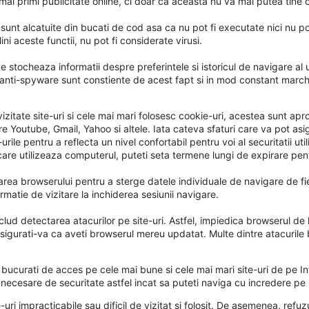
i primi publicitate online, ci doar ca aceasta nu va mai putea tine co
 sunt alcatuite din bucati de cod asa ca nu pot fi executate nici nu po
i aceste functii, nu pot fi considerate virusi.
 stocheaza informatii despre preferintele si istoricul de navigare al ut
anti-spyware sunt constiente de acest fapt si in mod constant marchea
mai vizitate site-uri si cele mai mari folosesc cookie-uri, acestea sunt 
care Youtube, Gmail, Yahoo si altele. Iata cateva sfaturi care va pot asig
ile pentru a reflecta un nivel confortabil pentru voi al securitatii utili
are utilizeaza computerul, puteti seta termene lungi de expirare pentr
setarea browserului pentru a sterge datele individuale de navigare de 
rmatie de vizitare la inchiderea sesiunii navigare.
nclud detectarea atacurilor pe site-uri. Astfel, impiedica browserul d
 Asigurati-va ca aveti browserul mereu updatat. Multe dintre atacuril
a bucurati de acces pe cele mai bune si cele mai mari site-uri de pe In
e necesare de securitate astfel incat sa puteti naviga cu incredere pe 
-uri impracticabile sau dificil de vizitat si folosit. De asemenea, ref