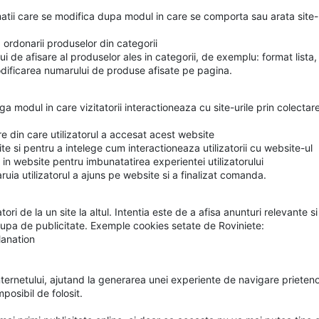
rmatii care se modifica dupa modul in care se comporta sau arata site-
ordonarii produselor din categorii
ui de afisare al produselor ales in categorii, de exemplu: format lista,
ificarea numarului de produse afisate pe pagina.
leaga modul in care vizitatorii interactioneaza cu site-urile prin colec
e din care utilizatorul a accesat acest website
e si pentru a intelege cum interactioneaza utilizatorii cu website-ul
 in website pentru imbunatatirea experientei utilizatorului
aruia utilizatorul a ajuns pe website si a finalizat comanda.
ori de la un site la altul. Intentia este de a afisa anunturi relevante si
ocupa de publicitate. Exemple cookies setate de Roviniete:
anation
nternetului, ajutand la generarea unei experiente de navigare prietenoas
posibil de folosit.