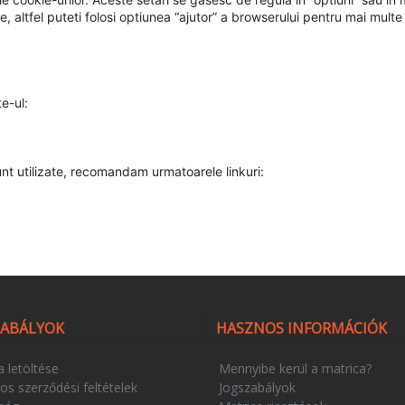
e, altfel puteti folosi optiunea “ajutor” a browserului pentru mai multe 
te-ul:
sunt utilizate, recomandam urmatoarele linkuri:
ZABÁLYOK
HASZNOS INFORMÁCIÓK
a letöltése
Mennyibe kerül a matrica?
os szerződési feltételek
Jogszabályok