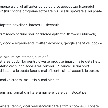
amente ale unui utilizator de pe care se acceseaza internetul.
iv” (nu contine programe software, virusi sau spyware si nu poate
aptate nevoilor si interesului fiecaruia.
terminarea sesiunii sau inchiderea aplicatiei (browser-ului web).
ok, google experiments, twitter, adwords, google analytics, cookie
 se bucura pe internet, cum ar fi:
trarea optiunilor pentru diverse produse (masuri, alte detalii etc)
elor vechi prin accesarea butonului "inainte" si "inapoi")
el incat sa le poata face si mai eficiente si mai accesibile pentru
 mai valoroasa, mai utila si mai placuta;
siuni, format din litere si numere, care va fi stocat pe
inata; tehnic, doar webserverul care a trimis cookie-ul il poate