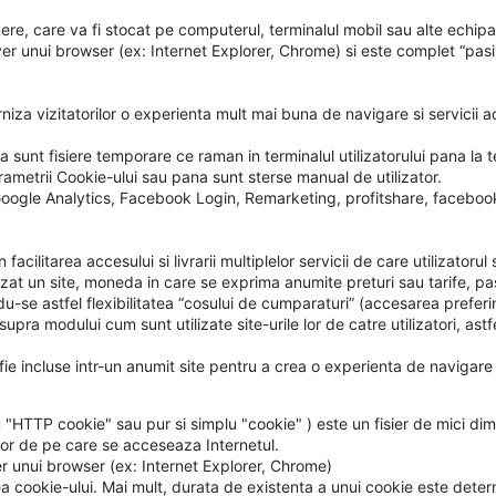
umere, care va fi stocat pe computerul, terminalul mobil sau alte echip
ver unui browser (ex: Internet Explorer, Chrome) si este complet “pas
rniza vizitatorilor o experienta mult mai buna de navigare si servicii ad
a sunt fisiere temporare ce raman in terminalul utilizatorului pana la 
arametrii Cookie-ului sau pana sunt sterse manual de utilizator.
nt: Google Analytics, Facebook Login, Remarketing, profitshare, facebo
acilitarea accesului si livrarii multiplelor servicii de care utilizatorul
zat un site, moneda in care se exprima anumite preturi sau tarife, pas
se astfel flexibilitatea “cosului de cumparaturi” (accesarea preferint
upra modului cum sunt utilizate site-urile lor de catre utilizatori, astf
a fie incluse intr-un anumit site pentru a crea o experienta de navigare
HTTP cookie" sau pur si simplu "cookie" ) este un fisier de mici dimen
tor de pe care se acceseaza Internetul.
er unui browser (ex: Internet Explorer, Chrome)
a cookie-ului. Mai mult, durata de existenta a unui cookie este determ