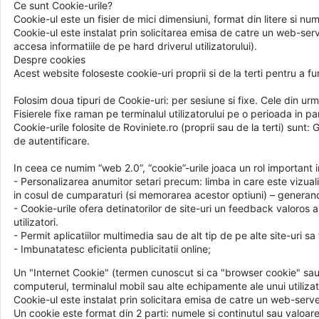
Ce sunt Cookie-urile?
Cookie-ul este un fisier de mici dimensiuni, format din litere si n
Cookie-ul este instalat prin solicitarea emisa de catre un web-ser
accesa informatiile de pe hard driverul utilizatorului).
Despre cookies
Acest website foloseste cookie-uri proprii si de la terti pentru a fu
Folosim doua tipuri de Cookie-uri: per sesiune si fixe. Cele din urm
Fisierele fixe raman pe terminalul utilizatorului pe o perioada in p
Cookie-urile folosite de Roviniete.ro (proprii sau de la terti) su
de autentificare.
In ceea ce numim “web 2.0”, “cookie”-urile joaca un rol important in f
- Personalizarea anumitor setari precum: limba in care este vizuali
in cosul de cumparaturi (si memorarea acestor optiuni) – generandu-
- Cookie-urile ofera detinatorilor de site-uri un feedback valoros as
utilizatori.
- Permit aplicatiilor multimedia sau de alt tip de pe alte site-uri s
- Imbunatatesc eficienta publicitatii online;
Un "Internet Cookie" (termen cunoscut si ca "browser cookie" sau "
computerul, terminalul mobil sau alte echipamente ale unui utiliza
Cookie-ul este instalat prin solicitara emisa de catre un web-serv
Un cookie este format din 2 parti: numele si continutul sau valoare