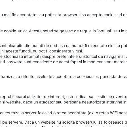
nu mai fie acceptate sau poti seta browserul sa accepte cookie-uri de
cookie-urilor. Aceste setari se gasesc de regula in “optiuni” sau in m
sunt alcatuite din bucati de cod asa ca nu pot fi executate nici nu pot
i aceste functii, nu pot fi considerate virusi.
 stocheaza informatii despre preferintele si istoricul de navigare al ut
anti-spyware sunt constiente de acest fapt si in mod constant marchea
furnizeaza diferite nivele de acceptare a cookieurilor, perioada de val
reptul fiecarui utilizator de internet, este indicat sa se stie ce event
r si website, daca un atacator sau persoana neautorizata intervine in 
onecteaza la server folosind o retea necriptata (ex: o retea WiFi nese
or pe servere. Daca un website nu solicita browserului sa foloseasca do