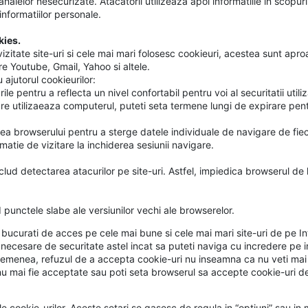
canalelor nesecurizate. Atacatorii utilizeaza apoi informatiile in scopu
informatiilor personale.
kies.
mai vizitate site-uri si cele mai mari folosesc cookieuri, acestea sunt a
are Youtube, Gmail, Yahoo si altele.
 ajutorul cookieurilor:
e pentru a reflecta un nivel confortabil pentru voi al securitatii utiliza
e utilizaeaza computerul, puteti seta termene lungi de expirare pentr
tarea browserului pentru a sterge datele individuale de navigare de fi
matie de vizitare la inchiderea sesiunii navigare.
nclud detectarea atacurilor pe site-uri. Astfel, impiedica browserul d
punctele slabe ale versiunilor vechi ale browserelor.
a bucurati de acces pe cele mai bune si cele mai mari site-uri de pe In
le necesare de securitate astel incat sa puteti naviga cu incredere pe 
De asemenea, refuzul de a accepta cookie-uri nu inseamna ca nu veti mai
nu mai fie acceptate sau poti seta browserul sa accepte cookie-uri de
cookie-urilor. Aceste setari se gasesc de regula in “optiuni” sau in m