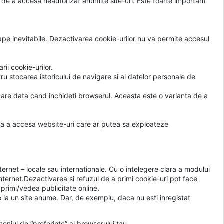
ri de a accesa neautorizat anumite site-uri. Este foarte important
proape inevitabile. Dezactivarea cookie-urilor nu va permite accesul
rii cookie-urilor.
u stocarea istoricului de navigare si al datelor personale de
ecare data cand inchideti browserul. Aceasta este o varianta de a
e la a accesa website-uri care ar putea sa exploateze
ternet – locale sau internationale. Cu o intelegere clara a modului
internet.Dezactivarea si refuzul de a primi cookie-uri pot face
 primi/vedea publicitate online.
 la un site anume. Dar, de exemplu, daca nu esti inregistat
eniul de “preferinte” al browserului tau.