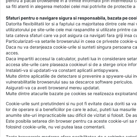
pentru a pacali browserele in a trimite informatii prin intermediul 
sa fiti atenti in alegerea metodei celei mai potrivite de protectie a 
Sfaturi pentru o navigare sigura si responsabila, bazata pe coo
Datorita flexibilitatii lor si a faptului ca majoritatea dintre cele 
utilizatorului pe site-urile cele mai raspandite si utilizate printre c
Iata cateva sfaturi care va pot asigura ca navigati fara griji insa cu
Particularizati-va setarile browserului in ceea ce priveste cookie-uril
Daca nu va deranjeaza cookie-urile si sunteti singura persoana car
acces.
Daca impartiti accesul la calculator, puteti lua in considerare se
accesa site-urile care plaseaza cookieuri si de a sterge orice infor
Instalati-va si updatati-va constant aplicatii antispyware.
Multe dintre aplicatiile de detectare si prevenire a spyware-ului i
vulnerabilitatile browserului sau sa descarce software periculos.
Asigurati-va ca aveti browserul mereu updatat.
Multe dintre atacurile bazate pe cookies se realizeaza exploatand 
Cookie-urile sunt pretutindeni si nu pot fi evitate daca doriti sa v
lor de operare si a beneficiilor pe care le aduc, puteti lua masuri
anumite site-uri impracticabile sau dificil de vizitat si folosit. 
Este posibila setarea din browser pentru ca aceste cookie-uri sa 
folosind cookie-urile, nu vei putea lasa comentarii.
Toate browserele moderne ofera posibilitatea de a schimba setarile 