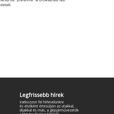
detalii.
Legfrissebb hírek
Iratkozzon fel hírlevelünkre
és elsőként értesüljön az utakkal,
díjakkal és más, a gépjárművezetők