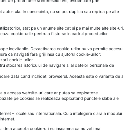
nt de preferintele si interesele dvs, evidentiate prin
t auto-rula. In consecinta, nu se pot duplica sau replica pe alte
ilizatorilor, atat pe un anume site cat si pe mai multe alte site-uri,
za cookie-urile pentru a fi sterse in cadrul procedurilor
aproape inevitabile. Dezactivarea cookie-urilor nu va permite accesul
ura ca navigati fara griji insa cu ajutorul cookie-urilor:
zarii cookie-urilor.
u stocarea istoricului de navigare si al datelor personale de
fiecare data cand inchideti browserul. Aceasta este o varianta de a
e la a accesa website-uri care ar putea sa exploateze
e bazate pe cookies se realizeaza exploatand punctele slabe ale
ternet – locale sau internationale. Cu o intelegere clara a modului
internet.
uzul de a accepta cookie-uri nu inseamna ca nu veti mai