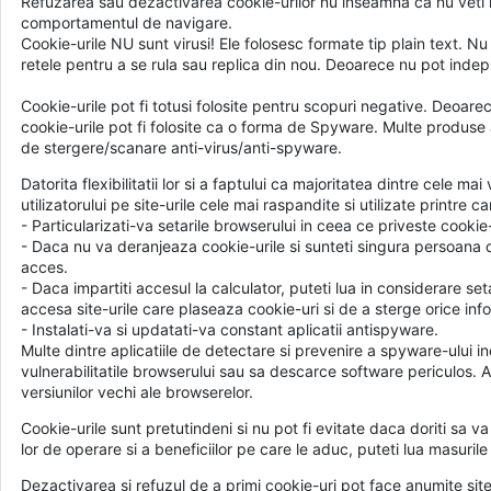
Refuzarea sau dezactivarea cookie-urilor nu inseamna ca nu veti ma
comportamentul de navigare.
Cookie-urile NU sunt virusi! Ele folosesc formate tip plain text. Nu
retele pentru a se rula sau replica din nou. Deoarece nu pot indeplin
Cookie-urile pot fi totusi folosite pentru scopuri negative. Deoarece
cookie-urile pot fi folosite ca o forma de Spyware. Multe produse 
de stergere/scanare anti-virus/anti-spyware.
Datorita flexibilitatii lor si a faptului ca majoritatea dintre cele 
utilizatorului pe site-urile cele mai raspandite si utilizate printre 
- Particularizati-va setarile browserului in ceea ce priveste cookie-ur
- Daca nu va deranjeaza cookie-urile si sunteti singura persoana c
acces.
- Daca impartiti accesul la calculator, puteti lua in considerare 
accesa site-urile care plaseaza cookie-uri si de a sterge orice info
- Instalati-va si updatati-va constant aplicatii antispyware.
Multe dintre aplicatiile de detectare si prevenire a spyware-ului i
vulnerabilitatile browserului sau sa descarce software periculos.
versiunilor vechi ale browserelor.
Cookie-urile sunt pretutindeni si nu pot fi evitate daca doriti sa v
lor de operare si a beneficiilor pe care le aduc, puteti lua masuril
Dezactivarea si refuzul de a primi cookie-uri pot face anumite site