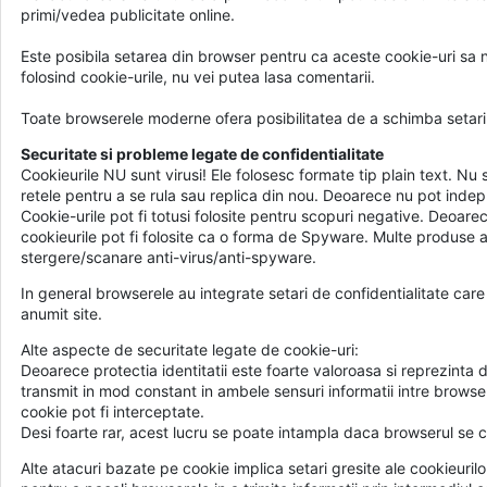
primi/vedea publicitate online.
Este posibila setarea din browser pentru ca aceste cookie-uri sa 
folosind cookie-urile, nu vei putea lasa comentarii.
Toate browserele moderne ofera posibilitatea de a schimba setarile 
Securitate si probleme legate de confidentialitate
Cookieurile NU sunt virusi! Ele folosesc formate tip plain text. Nu 
retele pentru a se rula sau replica din nou. Deoarece nu pot indeplin
Cookie-urile pot fi totusi folosite pentru scopuri negative. Deoarece
cookieurile pot fi folosite ca o forma de Spyware. Multe produse 
stergere/scanare anti-virus/anti-spyware.
In general browserele au integrate setari de confidentialitate care 
anumit site.
Alte aspecte de securitate legate de cookie-uri:
Deoarece protectia identitatii este foarte valoroasa si reprezinta d
transmit in mod constant in ambele sensuri informatii intre browse
cookie pot fi interceptate.
Desi foarte rar, acest lucru se poate intampla daca browserul se c
Alte atacuri bazate pe cookie implica setari gresite ale cookieuril