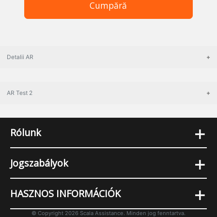
Cumpără
Detalii AR
AR Test 2
+
Rólunk
+
Jogszabályok
+
HASZNOS INFORMÁCIÓK
© Copyright 2026 Scala Assistance. Minden jog fenntartva.