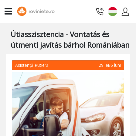
Útiasszisztencia - Vontatás és
útmenti javítás bárhol Romániában
Asistență Rutieră
29 lei/6 luni