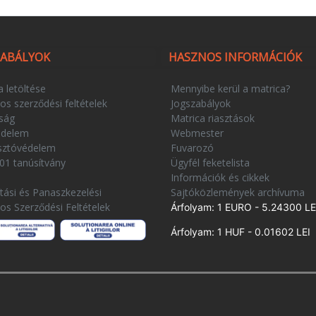
ZABÁLYOK
HASZNOS INFORMÁCIÓK
a letöltése
Mennyibe kerül a matrica?
os szerződési feltételek
Jogszabályok
ság
Matrica riasztások
édelem
Webmester
sztóvédelem
Fuvarozó
01 tanúsítvány
Ügyfél feketelista
e
Információk és cikkek
ítási és Panaszkezelési
Sajtóközlemények archívuma
nos Szerződési Feltételek
Árfolyam: 1 EURO - 5.24300 LE
Árfolyam: 1 HUF - 0.01602 LEI