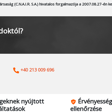
ársaság (C.N.A.I.R. S.A.) hivatalos forgalmazója a 2007.08.27-én
doktól?
+40 213 009 696
geknek nyújtott
Érvényessé
áltatások
ellenőrzése