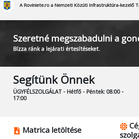
A Roviniete.ro a Nemzeti Közúti Infrastruktúra-kezelő T
Szeretné megszabadulni a gon
Bízza ránk a lejárati értesítéseket.
Segítünk Önnek
ÜGYFÉLSZOLGÁLAT - Hétfő - Péntek: 08:00 -
17:00
Cé
Matrica letöltése
szolg