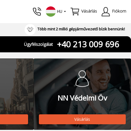
Vásárlás
Fiókom
HU
Több mint 2 millió gépjárművezető bízik bennünk!
+40 213 009 696
Ügyfélszolgálat
NN Védelmi Öv
Vásárlás