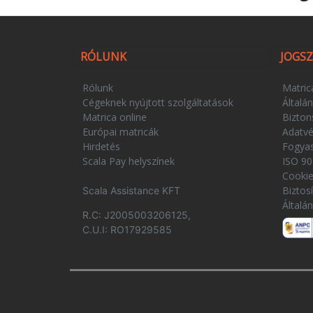
RÓLUNK
JOGS
Rólunk
Matric
Cégeknek nyújtott szolgáltatások
Általán
Matrica online
Bizton
Európai matricák
Adatv
Hirdetés
Fogya
Scala Pay helyszínek
ISO 90
Cooki
Biztos
Scala Assistance KFT
Általá
R.C: J2005003206125,
C.U.I: RO17929585