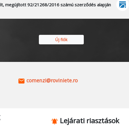
 kelt, megújított 92/21268/2016 számú szerződés alapján
Új fiók
comenzi@roviniete.ro
g
Lejárati riasztások