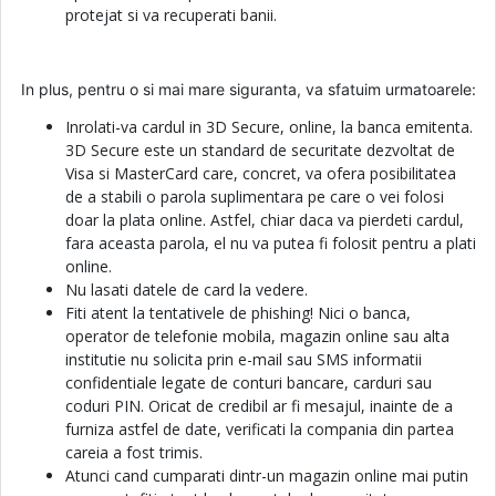
protejat si va recuperati banii.
In plus, pentru o si mai mare siguranta, va sfatuim urmatoarele:
Inrolati-va cardul in 3D Secure, online, la banca emitenta.
3D Secure este un standard de securitate dezvoltat de
Visa si MasterCard care, concret, va ofera posibilitatea
de a stabili o parola suplimentara pe care o vei folosi
doar la plata online. Astfel, chiar daca va pierdeti cardul,
fara aceasta parola, el nu va putea fi folosit pentru a plati
online.
Nu lasati datele de card la vedere.
Fiti atent la tentativele de phishing! Nici o banca,
operator de telefonie mobila, magazin online sau alta
institutie nu solicita prin e-mail sau SMS informatii
confidentiale legate de conturi bancare, carduri sau
coduri PIN. Oricat de credibil ar fi mesajul, inainte de a
furniza astfel de date, verificati la compania din partea
careia a fost trimis.
Atunci cand cumparati dintr-un magazin online mai putin