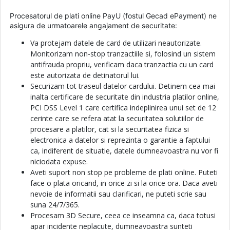
Procesatorul de plati online PayU (fostul Gecad ePayment) ne
asigura de urmatoarele angajament de securitate:
Va protejam datele de card de utilizari neautorizate.
Monitorizam non-stop tranzactiile si, folosind un sistem
antifrauda propriu, verificam daca tranzactia cu un card
este autorizata de detinatorul lui.
Securizam tot traseul datelor cardului. Detinem cea mai
inalta certificare de securitate din industria platilor online,
PCI DSS Level 1 care certifica indeplinirea unui set de 12
cerinte care se refera atat la securitatea solutiilor de
procesare a platilor, cat si la securitatea fizica si
electronica a datelor si reprezinta o garantie a faptului
ca, indiferent de situatie, datele dumneavoastra nu vor fi
niciodata expuse.
Aveti suport non stop pe probleme de plati online. Puteti
face o plata oricand, in orice zi si la orice ora. Daca aveti
nevoie de informatii sau clarificari, ne puteti scrie sau
suna 24/7/365.
Procesam 3D Secure, ceea ce inseamna ca, daca totusi
apar incidente neplacute, dumneavoastra sunteti