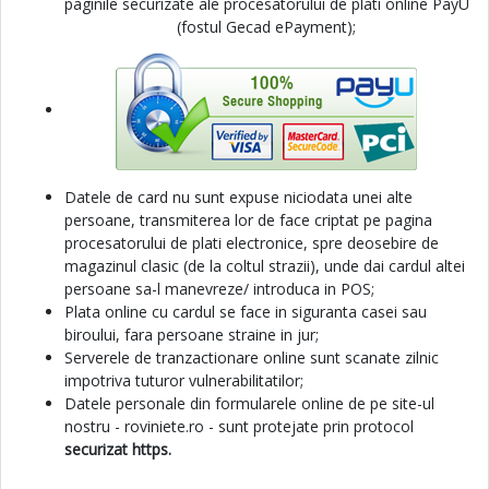
paginile securizate ale procesatorului de plati online PayU
(fostul Gecad ePayment);
Datele de card nu sunt expuse niciodata unei alte
persoane, transmiterea lor de face criptat pe pagina
procesatorului de plati electronice, spre deosebire de
magazinul clasic (de la coltul strazii), unde dai cardul altei
persoane sa-l manevreze/ introduca in POS;
Plata online cu cardul se face in siguranta casei sau
biroului, fara persoane straine in jur;
Serverele de tranzactionare online sunt scanate zilnic
impotriva tuturor vulnerabilitatilor;
Datele personale din formularele online de pe site-ul
nostru - roviniete.ro - sunt protejate prin protocol
securizat https.