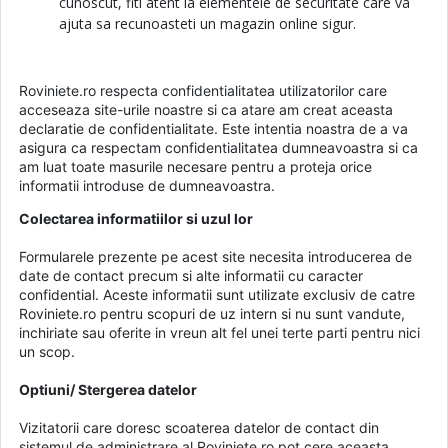
cunoscut, fiti atent la
elementele de securitate
care va
ajuta sa recunoasteti un magazin online sigur.
Roviniete.ro respecta confidentialitatea utilizatorilor care
acceseaza site-urile noastre si ca atare am creat aceasta
declaratie de confidentialitate. Este intentia noastra de a va
asigura ca respectam confidentialitatea dumneavoastra si ca
am luat toate masurile necesare pentru a proteja orice
informatii introduse de dumneavoastra.
Colectarea informatiilor si uzul lor
Formularele prezente pe acest site necesita introducerea de
date de contact precum si alte informatii cu caracter
confidential. Aceste informatii sunt utilizate exclusiv de catre
Roviniete.ro pentru scopuri de uz intern si nu sunt vandute,
inchiriate sau oferite in vreun alt fel unei terte parti pentru nici
un scop.
Optiuni/ Stergerea datelor
Vizitatorii care doresc scoaterea datelor de contact din
sistemul de administrare al Roviniete.ro pot cere aceasta