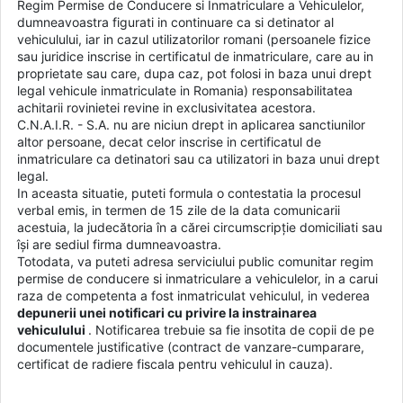
Regim Permise de Conducere si Inmatriculare a Vehiculelor,
dumneavoastra figurati in continuare ca si detinator al
vehiculului, iar in cazul utilizatorilor romani (persoanele fizice
sau juridice inscrise in certificatul de inmatriculare, care au in
proprietate sau care, dupa caz, pot folosi in baza unui drept
legal vehicule inmatriculate in Romania) responsabilitatea
achitarii rovinietei revine in exclusivitatea acestora.
C.N.A.I.R. - S.A. nu are niciun drept in aplicarea sanctiunilor
altor persoane, decat celor inscrise in certificatul de
inmatriculare ca detinatori sau ca utilizatori in baza unui drept
legal.
In aceasta situatie, puteti formula o contestatia la procesul
verbal emis, in termen de 15 zile de la data comunicarii
acestuia, la judecătoria în a cărei circumscripţie domiciliati sau
îşi are sediul firma dumneavoastra.
Totodata, va puteti adresa serviciului public comunitar regim
permise de conducere si inmatriculare a vehiculelor, in a carui
raza de competenta a fost inmatriculat vehiculul, in vederea
depunerii unei notificari cu privire la instrainarea
vehiculului
. Notificarea trebuie sa fie insotita de copii de pe
documentele justificative (contract de vanzare-cumparare,
certificat de radiere fiscala pentru vehiculul in cauza).