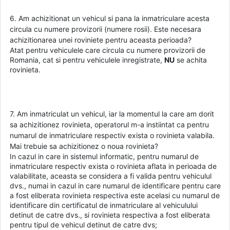
6. Am achizitionat un vehicul si pana la inmatriculare acesta
circula cu numere provizorii (numere rosii). Este necesara
achizitionarea unei roviniete pentru aceasta perioada?
Atat pentru vehiculele care circula cu numere provizorii de
Romania, cat si pentru vehiculele inregistrate,
NU
se achita
rovinieta.
7. Am inmatriculat un vehicul, iar la momentul la care am dorit
sa achizitionez rovinieta, operatorul m-a instiintat ca pentru
numarul de inmatriculare respectiv exista o rovinieta valabila.
Mai trebuie sa achizitionez o noua rovinieta?
In cazul in care in sistemul informatic, pentru numarul de
inmatriculare respectiv exista o rovinieta aflata in perioada de
valabilitate, aceasta se considera a fi valida pentru vehiculul
dvs., numai in cazul in care numarul de identificare pentru care
a fost eliberata rovinieta respectiva este acelasi cu numarul de
identificare din certificatul de inmatriculare al vehiculului
detinut de catre dvs., si rovinieta respectiva a fost eliberata
pentru tipul de vehicul detinut de catre dvs;