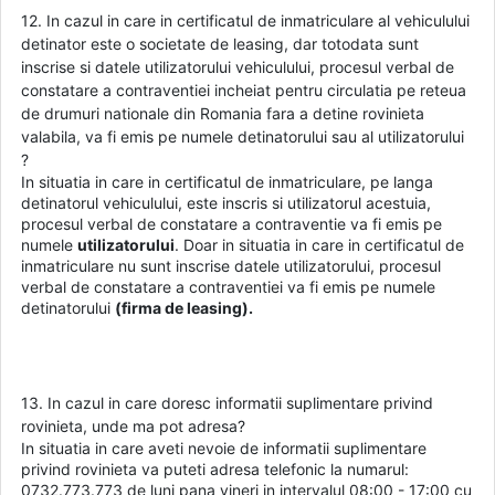
12. In cazul in care in certificatul de inmatriculare al vehiculului
detinator este o societate de leasing, dar totodata sunt
inscrise si datele utilizatorului vehiculului, procesul verbal de
constatare a contraventiei incheiat pentru circulatia pe reteua
de drumuri nationale din Romania fara a detine rovinieta
valabila, va fi emis pe numele detinatorului sau al utilizatorului
?
In situatia in care in certificatul de inmatriculare, pe langa
detinatorul vehiculului, este inscris si utilizatorul acestuia,
procesul verbal de constatare a contraventie va fi emis pe
numele
utilizatorului
. Doar in situatia in care in certificatul de
inmatriculare nu sunt inscrise datele utilizatorului, procesul
verbal de constatare a contraventiei va fi emis pe numele
detinatorului
(firma de leasing).
13. In cazul in care doresc informatii suplimentare privind
rovinieta, unde ma pot adresa?
In situatia in care aveti nevoie de informatii suplimentare
privind rovinieta va puteti adresa telefonic la numarul:
0732.773.773 de luni pana vineri in intervalul 08:00 - 17:00 cu