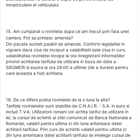
inmatriculare al vehiculului.
15. Am cumparat o rovinieta dupa ce am trecut prin fata unei
camere. Pot sa primesc amenda?
Din pacate sunteti pasibil de amenda. Conform legislatiei in
vigoare daca ziua de inceput a valabilitatii este ziua in curs,
valabilitatea rovinietei incepe la ora inregistrarii informatiilor
privind achitarea tarifului de utilizare in baza de date a
SIEGMCR si expira la ora 24:00 a ultimei zile a duratei pentru
care aceasta a fost achitata.
16. De ce difera pretul rovinietei de la o luna la alta?
Tarifele rovinietelor sunt stabilite de C.N.A.I.R. - S.A. in euro si
includ T.V.A. Utilizatorii romani vor achita tariful de utilizare in
lei, la cursul de schimb al zilei comunicat de Banca Nationala a
Romaniei, valabil pentru ultima zi din luna anterioara datei
achitarii tarifului. Prin curs de schimb valabil pentru ultima zi
din luna anterioara datei achitarii tarifului se intelege cursul de