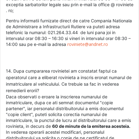
exceptia sarbatorilor legale sau prin e-mail la office @ roviniete
. ro;
Pentru informatii furnizate direct de catre Compania Nationala
de Administrare a Infrastructurii Rutiere va puteti adresa
telefonic la numarul: 021.264.33.44 de luni pana joi in
intervalul orar 08:30 – 16:30 si vineri in intervalul orar 08:30 –
roviniete@andnet.ro
14:00 sau pe e-mail la adresa
14. Dupa cumpararea rovinietei am constatat faptul ca
operatorul care a eliberat rovinieta a inscris eronat numarul de
inmatriculare al vehiculului. Ce trebuie sa fac in vederea
remedierii erorii?
Daca observati o eroare la inscrierea numarului de
inmatriculare, dupa ce ati semnat documentul "copie
partener", iar personalul distribuitorului a emis documentul
"copie client", puteti solicita corectia numarului de
inmatriculare, la punctul de lucru al distribuitorului care a emis
rovinieta, in decurs de
60 de minute de la emiterea acesteia.
In vederea operarii acestei modificari, personalul
distribuitorului va solicita o copie de pe certificatul de