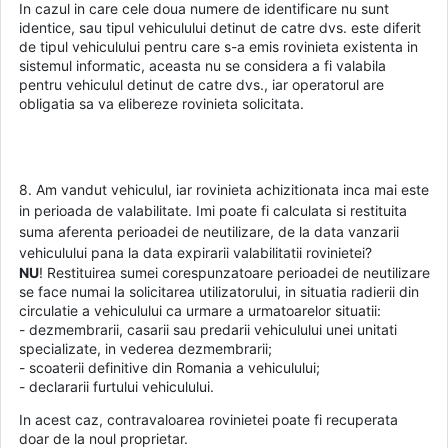
In cazul in care cele doua numere de identificare nu sunt
identice, sau tipul vehiculului detinut de catre dvs. este diferit
de tipul vehiculului pentru care s-a emis rovinieta existenta in
sistemul informatic, aceasta nu se considera a fi valabila
pentru vehiculul detinut de catre dvs., iar operatorul are
obligatia sa va elibereze rovinieta solicitata.
8. Am vandut vehiculul, iar rovinieta achizitionata inca mai este
in perioada de valabilitate. Imi poate fi calculata si restituita
suma aferenta perioadei de neutilizare, de la data vanzarii
vehiculului pana la data expirarii valabilitatii rovinietei?
NU
! Restituirea sumei corespunzatoare perioadei de neutilizare
se face numai la solicitarea utilizatorului, in situatia radierii din
circulatie a vehiculului ca urmare a urmatoarelor situatii:
- dezmembrarii, casarii sau predarii vehiculului unei unitati
specializate, in vederea dezmembrarii;
- scoaterii definitive din Romania a vehiculului;
- declararii furtului vehiculului.
In acest caz, contravaloarea rovinietei poate fi recuperata
doar de la noul proprietar.