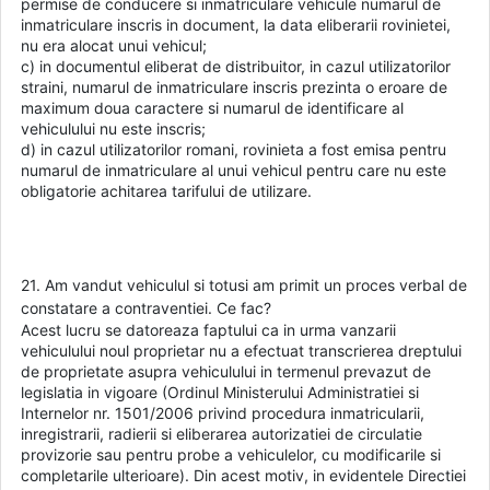
permise de conducere si inmatriculare vehicule numarul de
inmatriculare inscris in document, la data eliberarii rovinietei,
nu era alocat unui vehicul;
c) in documentul eliberat de distribuitor, in cazul utilizatorilor
straini, numarul de inmatriculare inscris prezinta o eroare de
maximum doua caractere si numarul de identificare al
vehiculului nu este inscris;
d) in cazul utilizatorilor romani, rovinieta a fost emisa pentru
numarul de inmatriculare al unui vehicul pentru care nu este
obligatorie achitarea tarifului de utilizare.
21. Am vandut vehiculul si totusi am primit un proces verbal de
constatare a contraventiei. Ce fac?
Acest lucru se datoreaza faptului ca in urma vanzarii
vehiculului noul proprietar nu a efectuat transcrierea dreptului
de proprietate asupra vehiculului in termenul prevazut de
legislatia in vigoare (Ordinul Ministerului Administratiei si
Internelor nr. 1501/2006 privind procedura inmatricularii,
inregistrarii, radierii si eliberarea autorizatiei de circulatie
provizorie sau pentru probe a vehiculelor, cu modificarile si
completarile ulterioare). Din acest motiv, in evidentele Directiei