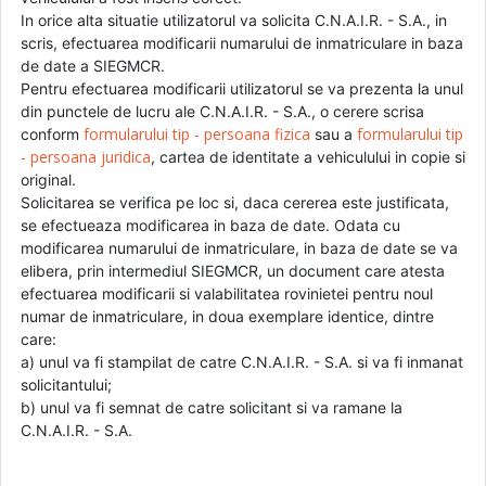
In orice alta situatie utilizatorul va solicita C.N.A.I.R. - S.A., in
scris, efectuarea modificarii numarului de inmatriculare in baza
de date a SIEGMCR.
Pentru efectuarea modificarii utilizatorul se va prezenta la unul
din punctele de lucru ale C.N.A.I.R. - S.A., o cerere scrisa
formularului tip - persoana fizica
formularului tip
conform
sau a
- persoana juridica
, cartea de identitate a vehiculului in copie si
original.
Solicitarea se verifica pe loc si, daca cererea este justificata,
se efectueaza modificarea in baza de date. Odata cu
modificarea numarului de inmatriculare, in baza de date se va
elibera, prin intermediul SIEGMCR, un document care atesta
efectuarea modificarii si valabilitatea rovinietei pentru noul
numar de inmatriculare, in doua exemplare identice, dintre
care:
a) unul va fi stampilat de catre C.N.A.I.R. - S.A. si va fi inmanat
solicitantului;
b) unul va fi semnat de catre solicitant si va ramane la
C.N.A.I.R. - S.A.