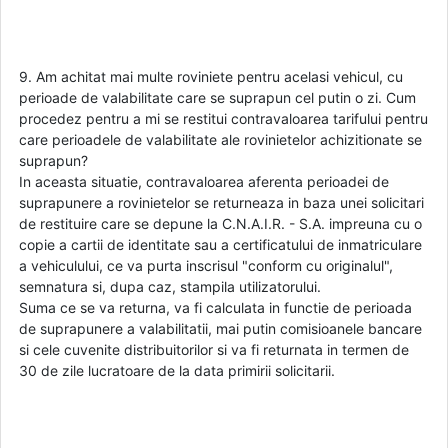
9. Am achitat mai multe roviniete pentru acelasi vehicul, cu
perioade de valabilitate care se suprapun cel putin o zi. Cum
procedez pentru a mi se restitui contravaloarea tarifului pentru
care perioadele de valabilitate ale rovinietelor achizitionate se
suprapun?
In aceasta situatie, contravaloarea aferenta perioadei de
suprapunere a rovinietelor se returneaza in baza unei solicitari
de restituire care se depune la C.N.A.I.R. - S.A. impreuna cu o
copie a cartii de identitate sau a certificatului de inmatriculare
a vehiculului, ce va purta inscrisul "conform cu originalul",
semnatura si, dupa caz, stampila utilizatorului.
Suma ce se va returna, va fi calculata in functie de perioada
de suprapunere a valabilitatii, mai putin comisioanele bancare
si cele cuvenite distribuitorilor si va fi returnata in termen de
30 de zile lucratoare de la data primirii solicitarii.