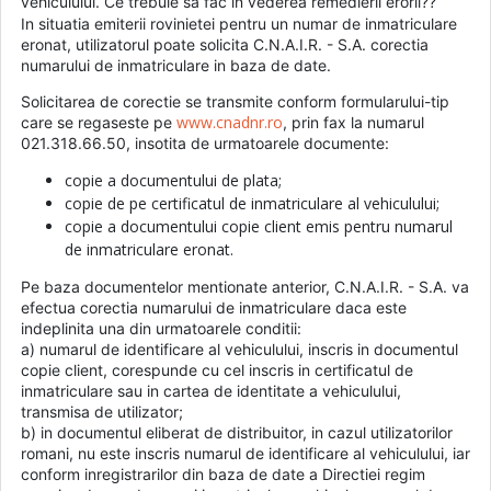
vehiculului. Ce trebuie sa fac in vederea remedierii erorii??
In situatia emiterii rovinietei pentru un numar de inmatriculare
eronat, utilizatorul poate solicita C.N.A.I.R. - S.A. corectia
numarului de inmatriculare in baza de date.
Solicitarea de corectie se transmite conform formularului-tip
www.cnadnr.ro
care se regaseste pe
, prin fax la numarul
021.318.66.50, insotita de urmatoarele documente:
copie a documentului de plata;
copie de pe certificatul de inmatriculare al vehiculului;
copie a documentului copie client emis pentru numarul
de inmatriculare eronat.
Pe baza documentelor mentionate anterior, C.N.A.I.R. - S.A. va
efectua corectia numarului de inmatriculare daca este
indeplinita una din urmatoarele conditii:
a) numarul de identificare al vehiculului, inscris in documentul
copie client, corespunde cu cel inscris in certificatul de
inmatriculare sau in cartea de identitate a vehiculului,
transmisa de utilizator;
b) in documentul eliberat de distribuitor, in cazul utilizatorilor
romani, nu este inscris numarul de identificare al vehiculului, iar
conform inregistrarilor din baza de date a Directiei regim