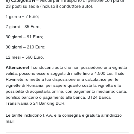
eicoli per il trasporto di persone con più di
h) Categoria H
– v
23 posti su sedie (incluso il conduttore auto)
.
1
– 7 Euro;
giorno
7 giorni – 35 Euro;
30 giorni – 91 Euro;
90 giorni – 210 Euro;
12
mesi
– 560 Euro.
Attenzione!
I conducenti auto che non possiedono una vignetta
valida, possono essere soggetti di multe fino a 4.500 Lei. Il sito
Roviniete.ro mette a tua disposizione una calcolatrice per le
vignette di Romania, per sapere quanto costa la vignetta e la
possibilità di acquistarla online, con pagamento mediante: carta,
bonifico bancario o pagamento alla banca, BT24 Banca
Transilvania o 24 Banking BCR.
Le tariffe includono I.V.A. e la consegna è gratuita all’indirizzo
mail!