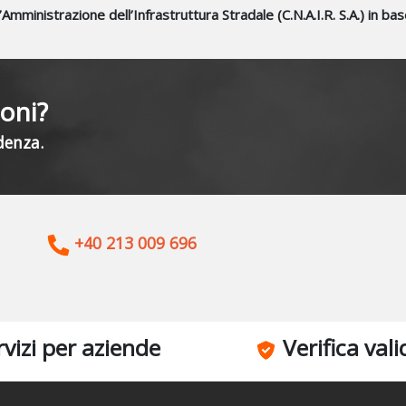
Amministrazione dell’Infrastruttura Stradale (C.N.A.I.R. S.A.) in 
ioni?
denza.
+40 213 009 696
vizi per aziende
Verifica vali