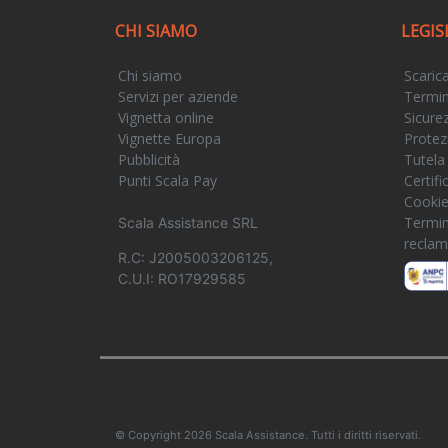
CHI SIAMO
LEGIS
Chi siamo
Scaric
Servizi per aziende
Termin
Vignetta online
Sicure
Vignette Europa
Protez
Pubblicità
Tutela
Punti Scala Pay
Certif
Cooki
Termin
Scala Assistance SRL
reclam
R.C: J2005003206125,
C.U.I: RO17929585
© Copyright 2026 Scala Assistance. Tutti i diritti riservati.