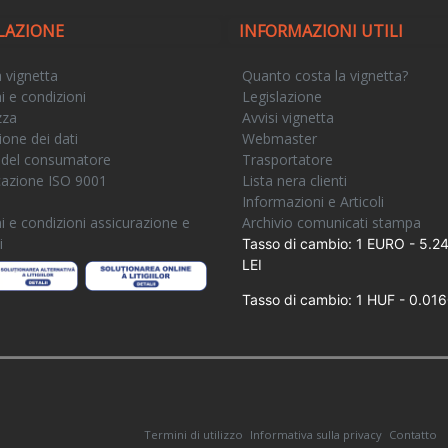
LAZIONE
INFORMAZIONI UTILI
a vignetta
Quanto costa la vignetta?
i e condizioni
Legislazione
zza
Avvisi vignetta
ione dei dati
Webmaster
 del consumatore
Trasportatore
icazione ISO 9001
Lista nera clienti
e
Informazioni e Articoli
i e condizioni assicurazione e
Archivio comunicati stampa
i
Tasso di cambio: 1 EURO - 5.2
LEI
Tasso di cambio: 1 HUF - 0.016
Termini di utilizzo
Informativa sulla privacy
Contatto