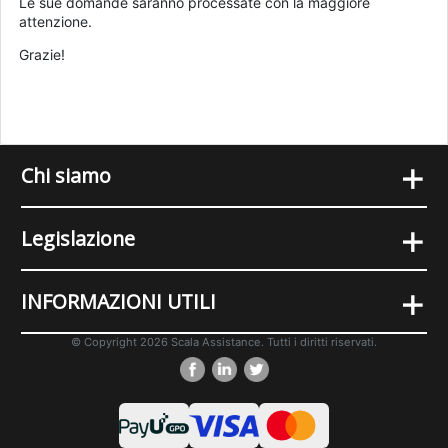
Le sue domande saranno processate con la maggiore
attenzione.
Grazie!
+
Chi siamo
+
Legislazione
+
INFORMAZIONI UTILI
© Copyright 2026 Scala Assistance. Tutti i diritti riservati.