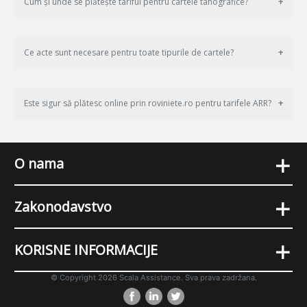
Cum și unde se plătește tariful pentru cartele tahografice?
Ce acte sunt necesare pentru toate tipurile de cartele?
Este sigur să plătesc online prin roviniete.ro pentru tarifele ARR?
+
O nama
+
Zakonodavstvo
+
KORISNE INFORMACIJE
© Copyright 2026 Scala Assistance. Sva prava zadržana.