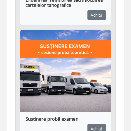
Eliberarea, reînnoirea sau înlocuirea
cartelelor tahografice
Achită
Susținere probă examen
Achită